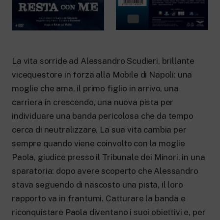
New 24 ore su 24: attualità, ultime notizie
e aggiornamenti.
Rai TgR
Le redazioni regionali di RaiNews.
La vita sorride ad Alessandro Scudieri, brillante
vicequestore in forza alla Mobile di Napoli: una
moglie che ama, il primo figlio in arrivo, una
Rai Cultura
carriera in crescendo, una nuova pista per
Approfondimenti culturali su Arte,
individuare una banda pericolosa che da tempo
Letteratura, Storia e molto altro.
cerca di neutralizzare. La sua vita cambia per
Rai Scuola
Per le scuole secondarie di I e II grado,
sempre quando viene coinvolto con la moglie
l’Università, i Docenti e l’istruzione degli
Paola, giudice presso il Tribunale dei Minori, in una
adulti.
sparatoria: dopo avere scoperto che Alessandro
stava seguendo di nascosto una pista, il loro
rapporto va in frantumi. Catturare la banda e
riconquistare Paola diventano i suoi obiettivi e, per