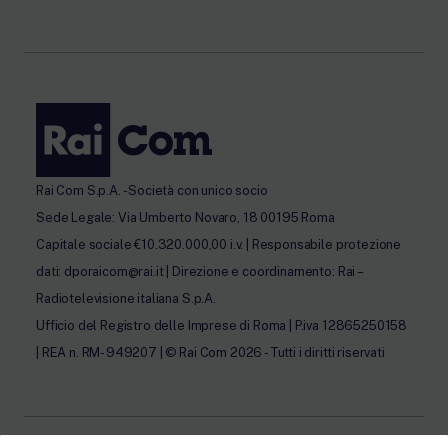
Rai Com S.p.A. - Società con unico socio
Sede Legale: Via Umberto Novaro, 18 00195 Roma
Capitale sociale €10.320.000,00 i.v. | Responsabile protezione
dati: dporaicom@rai.it | Direzione e coordinamento: Rai –
Radiotelevisione italiana S.p.A.
Ufficio del Registro delle Imprese di Roma | P.iva 12865250158
| REA n. RM- 949207 | © Rai Com 2026 - Tutti i diritti riservati