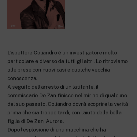
New 24 ore su 24: attualità, ultime notizie
e aggiornamenti.
Rai TgR
Le redazioni regionali di RaiNews.
L’ispettore Coliandro è un investigatore molto
particolare e diverso da tutti gli altri. Lo ritroviamo
Rai Cultura
Approfondimenti culturali su Arte,
alle prese con nuovi casi e qualche vecchia
Letteratura, Storia e molto altro.
conoscenza.
Rai Scuola
A seguito dell’arresto di un latitante, il
Per le scuole secondarie di I e II grado,
l’Università, i Docenti e l’istruzione degli
commissario De Zan finisce nel mirino di qualcuno
adulti.
del suo passato. Coliandro dovrà scoprire la verità
prima che sia troppo tardi, con l’aiuto della bella
figlia di De Zan, Aurora.
Dopo l’esplosione di una macchina che ha