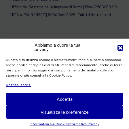
Ufficio del Registro delle Imprese di Roma | P.iva 12865250158
| REA n. RM- 949207 | © Rai Com 2026 - Tutti i diritti riservati
Abbiamo a cuore la tua
privacy
Facebook
Twitter
Instagram
LinkedIn
Questo sito utilizza cookie o altri strumenti tecnici e, previo consenso,
Privacy Policy
anche cookie analytics o altri strumenti di tracciamento, anche di terze
parti, per il monitoraggio dei comportamenti dei visitatori. Se vuoi
Cookie Policy e Preferenze Cookie
saperne di più consulta la Cookie Policy.
Informativa Contatti
Gestisci servizi
Accetta
This site is protected by reCAPTCHA and the Google
Privacy Policy
and
Terms of
Visualizza le preferenze
Service
apply.
Informativa sui Cookie
Informativa Privacy
Powered by
Piksel