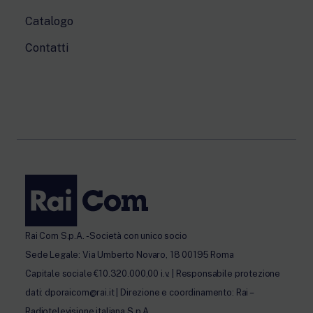
Catalogo
Contatti
Rai Com S.p.A. - Società con unico socio
Sede Legale: Via Umberto Novaro, 18 00195 Roma
Capitale sociale €10.320.000,00 i.v. | Responsabile protezione
dati: dporaicom@rai.it | Direzione e coordinamento: Rai –
Radiotelevisione italiana S.p.A.