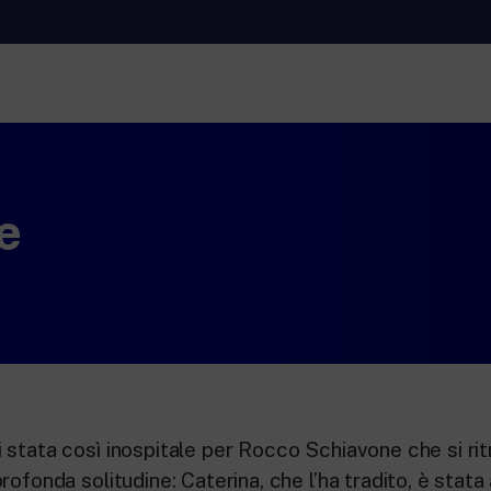
RaiNews
Rai 
ti.
New 24 ore su 24: attualità, ultime notizie e
Appr
aggiornamenti.
Lette
e
Rai TgR
Rai 
Rai.
Le redazioni regionali di RaiNews.
Per l
l’Uni
adult
per i
 stata così inospitale per Rocco Schiavone che si rit
rofonda solitudine: Caterina, che l’ha tradito, è stata