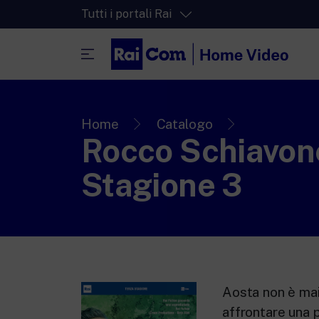
Tutti i portali Rai
RaiPlay
La piattaforma di streaming video per tut
Home
Catalogo
Rocco Schiavon
RaiPlay Sound
La piattaforma digitale dei canali Radio 
Stagione 3
RaiPlay YoYo
Lo spazio sicuro ricco di cartoni animati 
più piccoli.
Aosta non è mai
affrontare una p