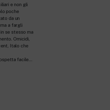
iari e non gli
solo poche
gato da un
rna a fargli
 in se stesso ma
mento. Omicidi,
cent, Italo che
rospetta facile…