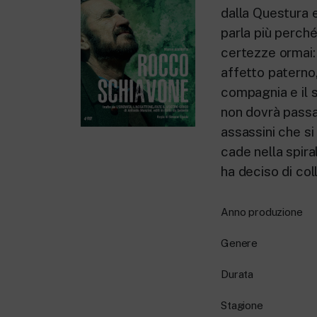
dalla Questura e
parla più perch
certezze ormai: 
affetto paterno,
compagnia e il 
non dovrà passar
assassini che si
cade nella spira
ha deciso di col
Anno produzione
Genere
Durata
Stagione