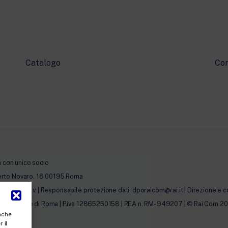
Catalogo
Con
à con unico socio
erto Novaro, 18 00195 Roma
0.000,00 i.v. | Responsabile protezione dati: dporaicom@rai.it | Direzione e c
lle Imprese di Roma | P.iva 12865250158 | REA n. RM- 949207 | © Rai Com 2026 - 
anche
 il