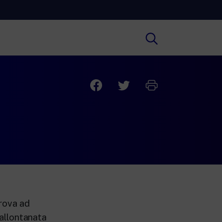
Cultura
ofondimenti culturali su Arte,
ratura, Storia e molto altro.
Scuola
e scuole secondarie di I e II grado,
versità, i Docenti e l’istruzione degli
i.
rova ad
 allontanata