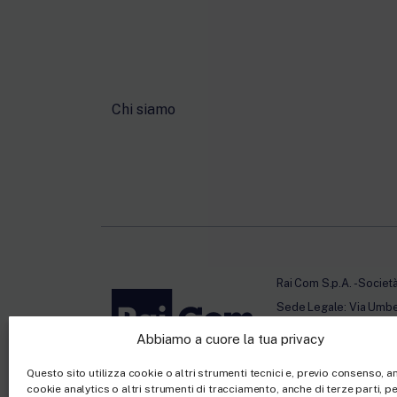
Chi siamo
Rai Com S.p.A. - Societ
Sede Legale: Via Umb
Capitale sociale €10.32
Abbiamo a cuore la tua privacy
Ufficio del Registro de
Questo sito utilizza cookie o altri strumenti tecnici e, previo consenso, 
cookie analytics o altri strumenti di tracciamento, anche di terze parti, per