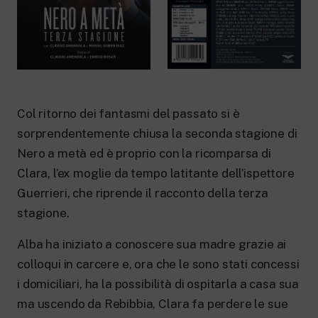
New 24 ore su 24: attualità, ultime notizie
e aggiornamenti.
Rai TgR
Le redazioni regionali di RaiNews.
Col ritorno dei fantasmi del passato si è
sorprendentemente chiusa la seconda stagione di
Rai Cultura
Nero a metà ed è proprio con la ricomparsa di
Approfondimenti culturali su Arte,
Letteratura, Storia e molto altro.
Clara, l’ex moglie da tempo latitante dell’ispettore
Rai Scuola
Guerrieri, che riprende il racconto della terza
Per le scuole secondarie di I e II grado,
stagione.
l’Università, i Docenti e l’istruzione degli
adulti.
Alba ha iniziato a conoscere sua madre grazie ai
colloqui in carcere e, ora che le sono stati concessi
i domiciliari, ha la possibilità di ospitarla a casa sua
ma uscendo da Rebibbia, Clara fa perdere le sue