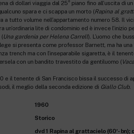
na di dollari viaggia dal 25° piano fino all’uscita di un
qualcuno spara e ci scappa un morto (
Rapina al gratt
va a tutto volume nell’appartamento numero 58. Il vic
 un’ordinaria lite di condominio ed è invece l’inizio 
 (
Una gardenia per Helena Carrell
). L’uomo che buss
lege si presenta come professor Barnett, ma ha una
nza trench ma con l’inseparabile sigaretta, è il tenen
ersela con un bandito travestito da gentiluomo (
Vaca
0 e il tenente di San Francisco bissa il successo di 
isodi, il meglio della seconda edizione di
Giallo Club
.
1960
Storico
dvd 1 Rapina al grattacielo (60′- bn);