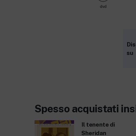
dvd
Dis
su
Spesso acquistati in
Il tenente di
Sheridan