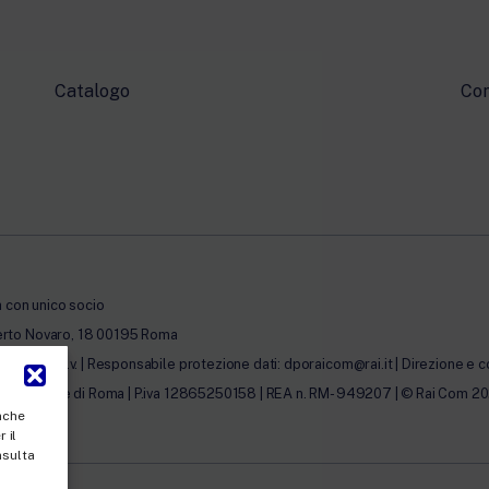
Catalogo
Con
à con unico socio
erto Novaro, 18 00195 Roma
0.000,00 i.v. | Responsabile protezione dati: dporaicom@rai.it | Direzione e c
lle Imprese di Roma | P.iva 12865250158 | REA n. RM- 949207 | © Rai Com 2026 - 
anche
 il
nsulta