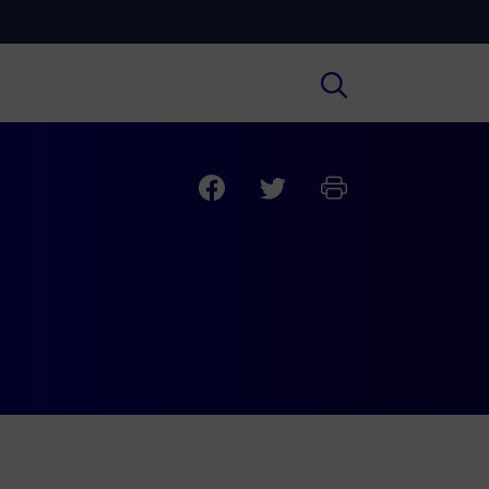
Cultura
ofondimenti culturali su Arte,
ratura, Storia e molto altro.
Scuola
e scuole secondarie di I e II grado,
versità, i Docenti e l’istruzione degli
i.