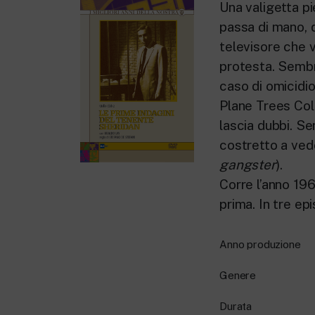
Una valigetta pie
passa di mano, 
televisore che 
protesta. Sembra
caso di omicidio
Plane Trees Col
lascia dubbi. Se
costretto a ved
gangster
).
Corre l’anno 196
prima. In tre ep
Anno produzione
Genere
Durata