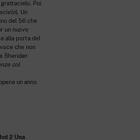
 grattacielo. Poi
acielo
). Un
ino del 56 che
per un nuovo
a alla porta del
 voce che non
te Sheridan
nze col
appena un anno
 dvd 2 Una