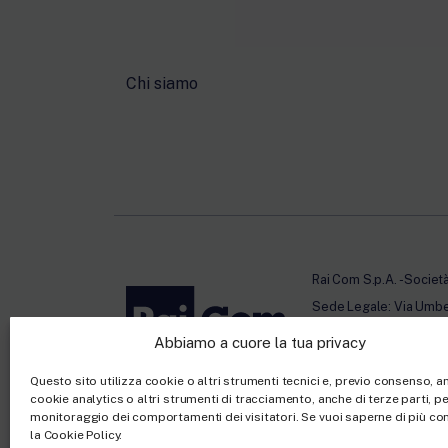
Chi siamo
Rai Com S.p.A. - Societ
Sede Legale: Via Umb
Capitale sociale €10.32
Abbiamo a cuore la tua privacy
Ufficio del Registro de
Questo sito utilizza cookie o altri strumenti tecnici e, previo consenso, 
cookie analytics o altri strumenti di tracciamento, anche di terze parti, per
monitoraggio dei comportamenti dei visitatori. Se vuoi saperne di più co
la Cookie Policy.