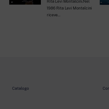
Rita Levi Montalcini.Nel
1986 Rita Levi Montalcini
riceve…
Catalogo
Con