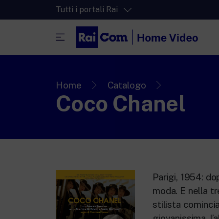
Tutti i portali Rai
RaiPlay
La piattaforma di streaming video per tut
Home
Catalogo
Coco Chanel
RaiPlay Sound
La piattaforma digitale dei canali Radio 
RaiPlay YoYo
Lo spazio sicuro ricco di cartoni animati 
più piccoli.
Parigi, 1954: do
moda. E nella tr
stilista cominci
giovanissima, l’