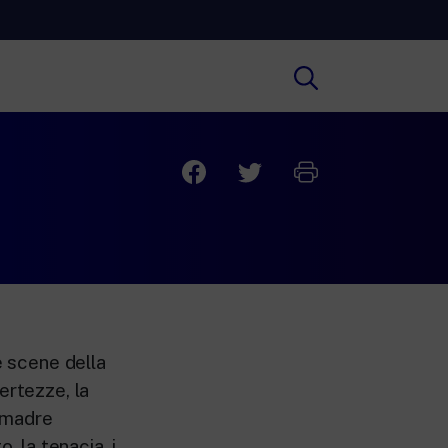
Cultura
ofondimenti culturali su Arte,
ratura, Storia e molto altro.
Scuola
e scuole secondarie di I e II grado,
versità, i Docenti e l’istruzione degli
i.
e scene della
ertezze, la
a madre
, la tenacia, i