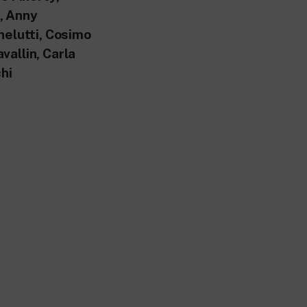
, Anny
nelutti, Cosimo
allin, Carla
chi