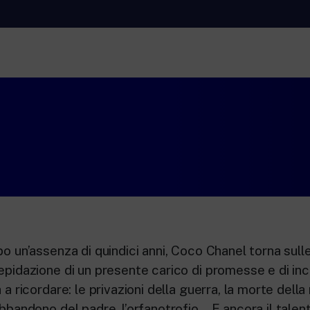
RaiNews
Rai 
ti.
New 24 ore su 24: attualità, ultime notizie e
Appr
aggiornamenti.
Lette
Rai TgR
Rai 
Rai.
Le redazioni regionali di RaiNews.
Per l
l’Uni
adult
per i
po un’assenza di quindici anni, Coco Chanel torna sull
epidazione di un presente carico di promesse e di inc
a a ricordare: le privazioni della guerra, la morte dell
abbandono del padre, l’orfanotrofio… E ancora il talento