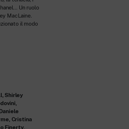
Chanel… Un ruolo
ley MacLaine.
luzionato il modo
, Shirley
dovini,
Daniele
rme, Cristina
o Finerty,