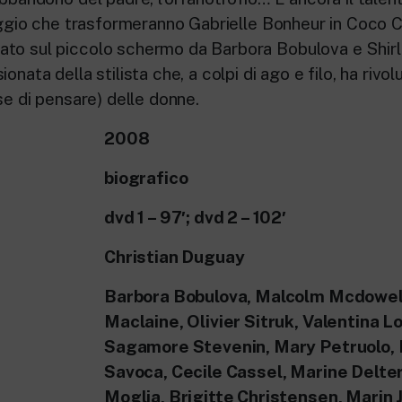
oraggio che trasformeranno Gabrielle Bonheur in Coco 
to sul piccolo schermo da Barbora Bobulova e Shir
onata della stilista che, a colpi di ago e filo, ha rivo
rse di pensare) delle donne.
2008
biografico
dvd 1 – 97′; dvd 2 – 102′
Christian Duguay
Barbora Bobulova, Malcolm Mcdowell
Maclaine, Olivier Sitruk, Valentina Lo
Sagamore Stevenin, Mary Petruolo, 
Savoca, Cecile Cassel, Marine Delte
Moglia, Brigitte Christensen, Marin J