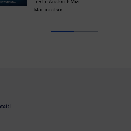
teatro Ariston. È Mia
Martini al suo…
tatti