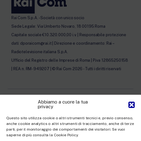
Rai Com S.p.A. - Società con unico socio
Sede Legale: Via Umberto Novaro, 18 00195 Roma
Capitale sociale €10.320.000,00 i.v. | Responsabile protezione
dati: dporaicom@rai.it | Direzione e coordinamento: Rai –
Radiotelevisione italiana S.p.A.
Ufficio del Registro delle Imprese di Roma | P.iva 12865250158
| REA n. RM- 949207 | © Rai Com 2026 - Tutti i diritti riservati
Abbiamo a cuore la tua
privacy
Facebook
Twitter
Instagram
LinkedIn
Questo sito utilizza cookie o altri strumenti tecnici e, previo consenso,
Privacy Policy
anche cookie analytics o altri strumenti di tracciamento, anche di terze
parti, per il monitoraggio dei comportamenti dei visitatori. Se vuoi
Cookie Policy e Preferenze Cookie
saperne di più consulta la Cookie Policy.