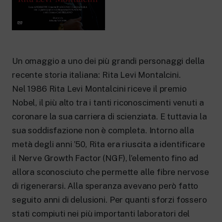
New 24 ore su 24: attualità, ultime notizie
e aggiornamenti.
Rai TgR
Le redazioni regionali di RaiNews.
Un omaggio a uno dei più grandi personaggi della
recente storia italiana: Rita Levi Montalcini.
Nel 1986 Rita Levi Montalcini riceve il premio
Rai Cultura
Nobel, il più alto tra i tanti riconoscimenti venuti a
Approfondimenti culturali su Arte,
coronare la sua carriera di scienziata. E tuttavia la
Letteratura, Storia e molto altro.
sua soddisfazione non è completa. Intorno alla
Rai Scuola
Per le scuole secondarie di I e II grado,
metà degli anni ’50, Rita era riuscita a identificare
l’Università, i Docenti e l’istruzione degli
il Nerve Growth Factor (NGF), l’elemento fino ad
adulti.
allora sconosciuto che permette alle fibre nervose
di rigenerarsi. Alla speranza avevano però fatto
seguito anni di delusioni. Per quanti sforzi fossero
stati compiuti nei più importanti laboratori del