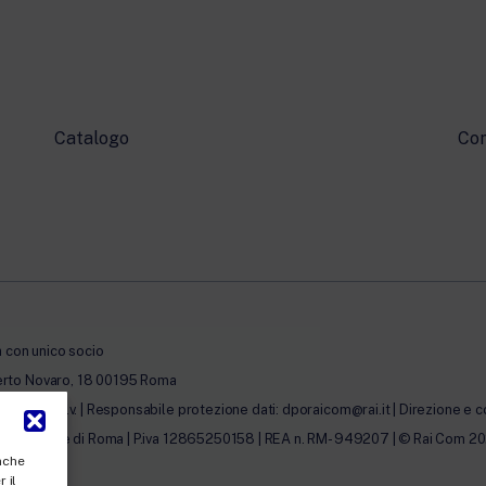
Catalogo
Con
à con unico socio
erto Novaro, 18 00195 Roma
0.000,00 i.v. | Responsabile protezione dati: dporaicom@rai.it | Direzione e c
lle Imprese di Roma | P.iva 12865250158 | REA n. RM- 949207 | © Rai Com 2026 - 
anche
 il