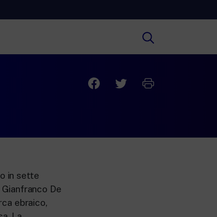
Cultura
ofondimenti culturali su Arte,
ratura, Storia e molto altro.
Scuola
e scuole secondarie di I e II grado,
versità, i Docenti e l’istruzione degli
i.
o in sette
di Gianfranco De
arca ebraico,
sa. La