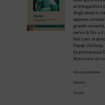
sceneggiatura po
degli ebrei in v
appena conquist
grande umanità,
servo di Dio e i
Nel cast si ann
Papas (Sefora), 
(la principessa
Morricone accom
Anno produzione
Genere
Durata