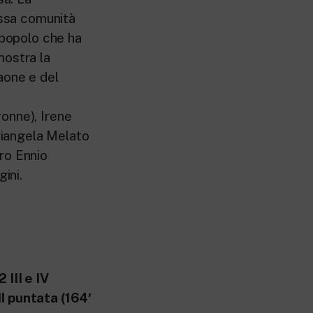
essa comunità
 popolo che ha
mostra la
aone e del
onne), Irene
ariangela Melato
ro Ennio
ini.
2 III e IV
II puntata (164′