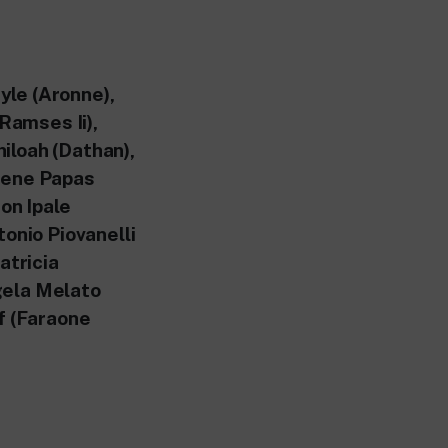
yle (Aronne),
(Ramses Ii),
iloah (Dathan),
rene Papas
ron Ipale
tonio Piovanelli
atricia
gela Melato
ff (Faraone