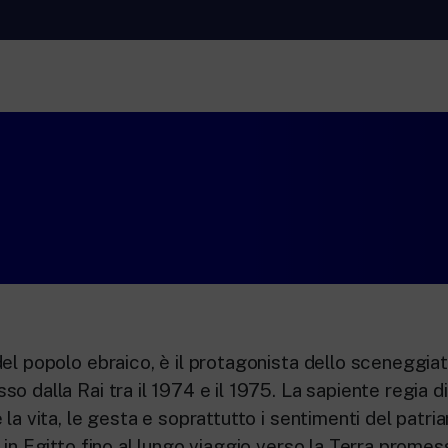
RaiNews
Rai 
ti.
New 24 ore su 24: attualità, ultime notizie e
Appr
aggiornamenti.
Lette
Rai TgR
Rai 
Rai.
Le redazioni regionali di RaiNews.
Per l
l’Uni
adult
per i
el popolo ebraico, è il protagonista dello sceneggiat
o dalla Rai tra il 1974 e il 1975. La sapiente regia 
 la vita, le gesta e soprattutto i sentimenti del patri
 in Egitto fino al lungo viaggio verso la Terra promes