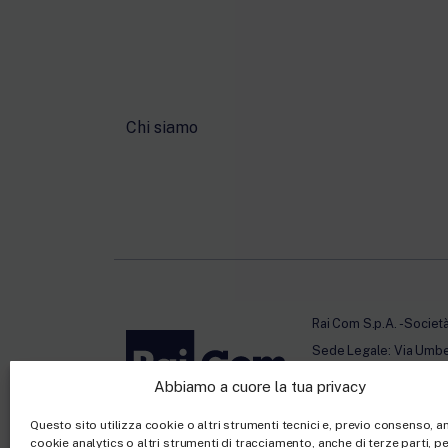
Chi siamo
Rai Com S.p.A. - Societ
Sede Legale: Via Umb
Capitale sociale €10.32
Abbiamo a cuore la tua privacy
Ufficio del Registro de
Questo sito utilizza cookie o altri strumenti tecnici e, previo consenso, 
cookie analytics o altri strumenti di tracciamento, anche di terze parti, per