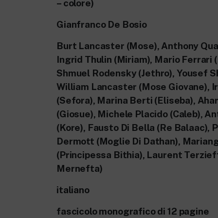
– colore)
Gianfranco De Bosio
Burt Lancaster (Mose), Anthony Qua
Ingrid Thulin (Miriam), Mario Ferrari 
Shmuel Rodensky (Jethro), Yousef Sh
William Lancaster (Mose Giovane), I
(Sefora), Marina Berti (Eliseba), Aha
(Giosue), Michele Placido (Caleb), An
(Kore), Fausto Di Bella (Re Balaac), P
Dermott (Moglie Di Dathan), Marian
(Principessa Bithia), Laurent Terzie
Mernefta)
italiano
fascicolo monografico di 12 pagine