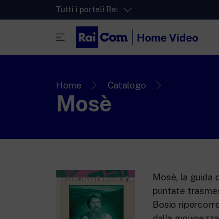
Tutti i portali Rai
RaiPlay
La piattaforma di streaming video per tut
Home
Catalogo
Mosè
RaiPlay Sound
La piattaforma digitale dei canali Radio 
RaiPlay YoYo
Lo spazio sicuro ricco di cartoni animati 
più piccoli.
Mosè, la guida d
puntate trasmess
Bosio ripercorre
dalla giovinezza