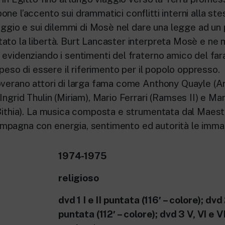
ne l’accento sui drammatici conflitti interni alla st
iaggio e sui dilemmi di Mosè nel dare una legge ad un
ato la libertà. Burt Lancaster interpreta Mosè e ne 
 evidenziando i sentimenti del fraterno amico del far
l peso di essere il riferimento per il popolo oppresso.
overano attori di larga fama come Anthony Quayle (Ar
Ingrid Thulin (Miriam), Mario Ferrari (Ramses II) e M
 Bithia). La musica composta e strumentata dal Maest
pagna con energia, sentimento ed autorità le immag
1974-1975
religioso
dvd 1 I e II puntata (116′ – colore); dvd 
puntata (112′ – colore); dvd 3 V, VI e V