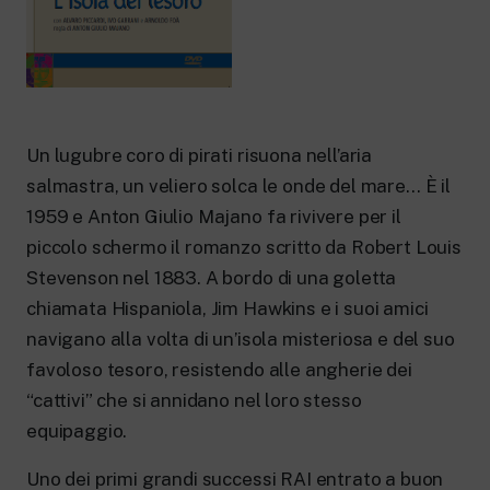
New 24 ore su 24: attualità, ultime notizie
e aggiornamenti.
Rai TgR
Le redazioni regionali di RaiNews.
Un lugubre coro di pirati risuona nell’aria
salmastra, un veliero solca le onde del mare… È il
1959 e Anton Giulio Majano fa rivivere per il
Rai Cultura
piccolo schermo il romanzo scritto da Robert Louis
Approfondimenti culturali su Arte,
Letteratura, Storia e molto altro.
Stevenson nel 1883. A bordo di una goletta
Rai Scuola
chiamata Hispaniola, Jim Hawkins e i suoi amici
Per le scuole secondarie di I e II grado,
l’Università, i Docenti e l’istruzione degli
navigano alla volta di un’isola misteriosa e del suo
adulti.
favoloso tesoro, resistendo alle angherie dei
“cattivi” che si annidano nel loro stesso
equipaggio.
Uno dei primi grandi successi RAI entrato a buon