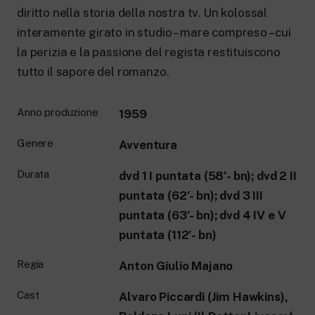
diritto nella storia della nostra tv. Un kolossal
interamente girato in studio – mare compreso – cui
la perizia e la passione del regista restituiscono
tutto il sapore del romanzo.
Anno produzione
1959
Genere
Avventura
Durata
dvd 1 I puntata (58′- bn); dvd 2 II
puntata (62′- bn); dvd 3 III
puntata (63′- bn); dvd 4 IV e V
puntata (112′- bn)
Regia
Anton Giulio Majano
Cast
Alvaro Piccardi (Jim Hawkins),