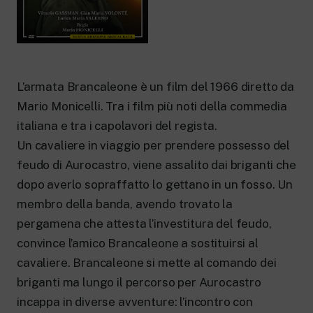
New 24 ore su 24: attualità, ultime notizie
e aggiornamenti.
Rai TgR
Le redazioni regionali di RaiNews.
L’armata Brancaleone è un film del 1966 diretto da
Mario Monicelli. Tra i film più noti della commedia
italiana e tra i capolavori del regista.
Rai Cultura
Un cavaliere in viaggio per prendere possesso del
Approfondimenti culturali su Arte,
feudo di Aurocastro, viene assalito dai briganti che
Letteratura, Storia e molto altro.
dopo averlo sopraffatto lo gettano in un fosso. Un
Rai Scuola
Per le scuole secondarie di I e II grado,
membro della banda, avendo trovato la
l’Università, i Docenti e l’istruzione degli
pergamena che attesta l’investitura del feudo,
adulti.
convince l’amico Brancaleone a sostituirsi al
cavaliere. Brancaleone si mette al comando dei
briganti ma lungo il percorso per Aurocastro
incappa in diverse avventure: l’incontro con