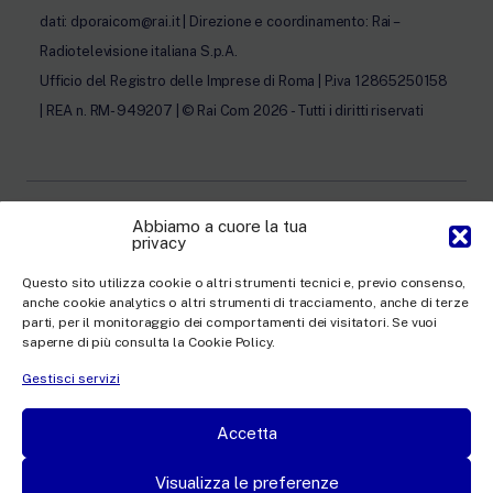
dati: dporaicom@rai.it | Direzione e coordinamento: Rai –
Radiotelevisione italiana S.p.A.
Ufficio del Registro delle Imprese di Roma | P.iva 12865250158
| REA n. RM- 949207 | © Rai Com 2026 - Tutti i diritti riservati
Abbiamo a cuore la tua
privacy
Facebook
Twitter
Instagram
LinkedIn
Questo sito utilizza cookie o altri strumenti tecnici e, previo consenso,
Privacy Policy
anche cookie analytics o altri strumenti di tracciamento, anche di terze
parti, per il monitoraggio dei comportamenti dei visitatori. Se vuoi
Cookie Policy e Preferenze Cookie
saperne di più consulta la Cookie Policy.
Informativa Contatti
Gestisci servizi
Accetta
This site is protected by reCAPTCHA and the Google
Privacy Policy
and
Terms of
Visualizza le preferenze