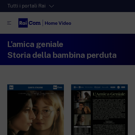
Tutti i portali Rai
L’amica geniale
RaiPlay
La piattaforma di streaming video per tutti.
Storia della bambina perduta
RaiPlay Sound
La piattaforma digitale dei canali Radio
Rai.
RaiPlay YoYo
Lo spazio sicuro ricco di cartoni animati
per i più piccoli.
RaiNews