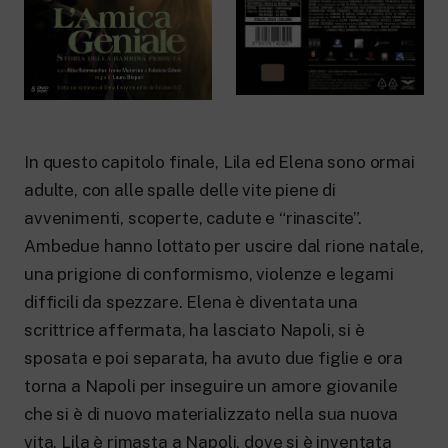
New 24 ore su 24: attualità, ultime notizie
e aggiornamenti.
Rai TgR
Le redazioni regionali di RaiNews.
In questo capitolo finale, Lila ed Elena sono ormai
adulte, con alle spalle delle vite piene di
Rai Cultura
avvenimenti, scoperte, cadute e “rinascite”.
Approfondimenti culturali su Arte,
Letteratura, Storia e molto altro.
Ambedue hanno lottato per uscire dal rione natale,
Rai Scuola
una prigione di conformismo, violenze e legami
Per le scuole secondarie di I e II grado,
difficili da spezzare. Elena è diventata una
l’Università, i Docenti e l’istruzione degli
adulti.
scrittrice affermata, ha lasciato Napoli, si è
sposata e poi separata, ha avuto due figlie e ora
torna a Napoli per inseguire un amore giovanile
che si è di nuovo materializzato nella sua nuova
vita. Lila è rimasta a Napoli, dove si è inventata