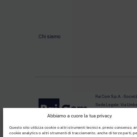
Chi siamo
Rai Com S.p.A. - Societ
Sede Legale: Via Umb
Capitale sociale €10.32
Abbiamo a cuore la tua privacy
Ufficio del Registro de
Questo sito utilizza cookie o altri strumenti tecnici e, previo consenso, 
cookie analytics o altri strumenti di tracciamento, anche di terze parti, per