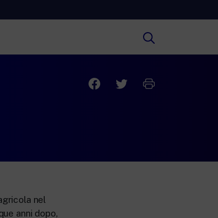
Cultura
ofondimenti culturali su Arte,
ratura, Storia e molto altro.
Scuola
e scuole secondarie di I e II grado,
versità, i Docenti e l’istruzione degli
i.
agricola nel
nque anni dopo,