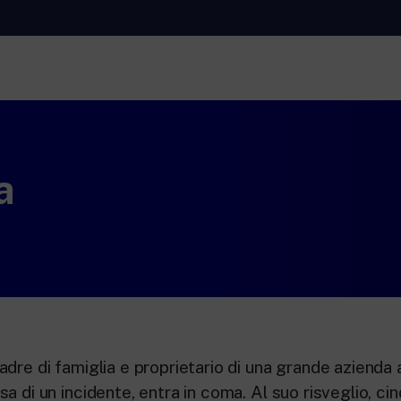
RaiNews
Rai 
ti.
New 24 ore su 24: attualità, ultime notizie e
Appr
aggiornamenti.
Lette
a
Rai TgR
Rai 
Rai.
Le redazioni regionali di RaiNews.
Per l
l’Uni
adult
per i
dre di famiglia e proprietario di una grande azienda 
a di un incidente, entra in coma. Al suo risveglio, ci