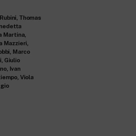
 Rubini, Thomas
enedetta
a Martina,
a Mazzieri,
bbi, Marco
, Giulio
no, Ivan
tiempo, Viola
ggio