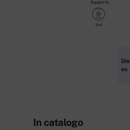
Supporto
dvd
Dis
su
In catalogo