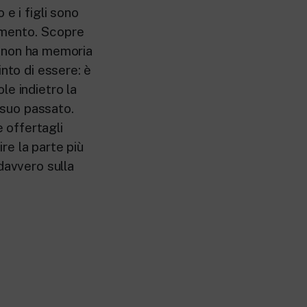
e i figli sono
limento. Scopre
ui non ha memoria
nto di essere: è
le indietro la
l suo passato.
 offertagli
ire la parte più
davvero sulla