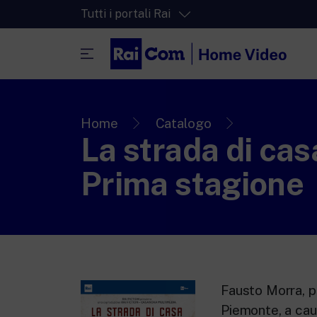
Tutti i portali Rai
RaiPlay
La piattaforma di streaming video per tut
Home
Catalogo
La strada di cas
RaiPlay Sound
La piattaforma digitale dei canali Radio 
Prima stagione
RaiPlay YoYo
Lo spazio sicuro ricco di cartoni animati 
più piccoli.
Fausto Morra, pa
Piemonte, a caus