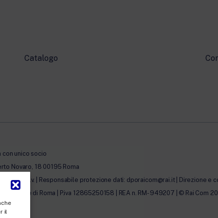
Catalogo
Con
à con unico socio
erto Novaro, 18 00195 Roma
0.000,00 i.v. | Responsabile protezione dati: dporaicom@rai.it | Direzione e c
lle Imprese di Roma | P.iva 12865250158 | REA n. RM- 949207 | © Rai Com 2026 - 
anche
 il