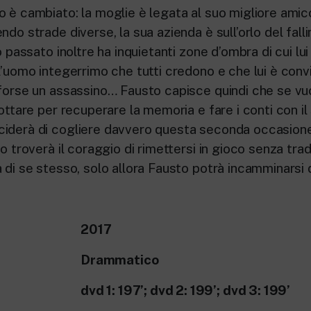
 è cambiato: la moglie è legata al suo migliore amico 
ndo strade diverse, la sua azienda è sull’orlo del fal
uo passato inoltre ha inquietanti zone d’ombra di cui l
l’uomo integerrimo che tutti credono e che lui è convi
forse un assassino… Fausto capisce quindi che se vuo
lottare per recuperare la memoria e fare i conti con i
iderà di cogliere davvero questa seconda occasione
do troverà il coraggio di rimettersi in gioco senza trad
 di se stesso, solo allora Fausto potrà incamminarsi 
2017
Drammatico
dvd 1: 197’; dvd 2: 199’; dvd 3: 199’