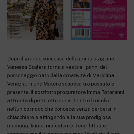
New 24 ore su 24: attualità, ultime notizie
e aggiornamenti.
Rai TgR
Le redazioni regionali di RaiNews.
Dopo il grande successo della prima stagione,
Rai Cultura
Vanessa Scalera torna a vestire i panni del
Approfondimenti culturali su Arte,
Letteratura, Storia e molto altro.
personaggio nato dalla creatività di Mariolina
Rai Scuola
Venezia. In una Matera sospesa tra passato e
Per le scuole secondarie di I e II grado,
l’Università, i Docenti e l’istruzione degli
presente, il sostituto procuratore Imma Tataranni
adulti.
affronta di petto otto nuovi delitti e li risolve
nell’unico modo che conosce: senza perdersi in
chiacchiere e attingendo alla sua prodigiosa
memoria. Imma, nonostante il conflittuale