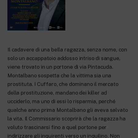
New 24 ore su 24: attualità, ultime notizie
e aggiornamenti.
Rai TgR
Le redazioni regionali di RaiNews.
Il cadavere di una bella ragazza, senza nome, con
solo un accappatoio addosso intriso di sangue,
Rai Cultura
viene trovato in un portone di via Pintacuda.
Approfondimenti culturali su Arte,
Letteratura, Storia e molto altro.
Montalbano sospetta che la vittima sia una
Rai Scuola
prostituta. I Cuffaro, che dominano il mercato
Per le scuole secondarie di I e II grado,
della prostituzione, mandano dei killer ad
l’Università, i Docenti e l’istruzione degli
adulti.
ucciderlo, ma uno di essi lo risparmia, perché
qualche anno prima Montalbano gli aveva salvato
la vita. Il Commissario scoprirà che la ragazza ha
voluto trascinarsi fino a quel portone per
indirizzare gli inquirenti verso un inquilino. Non