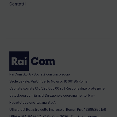
Contatti
Rai Com S.p.A. - Società con unico socio
Sede Legale: Via Umberto Novaro, 18 00195 Roma
Capitale sociale €10.320.000,00 i.v. | Responsabile protezione
dati: dporaicom@rai.it | Direzione e coordinamento: Rai –
Radiotelevisione italiana S.p.A.
Ufficio del Registro delle Imprese di Roma | P.iva 12865250158
| REA n. RM- 949207 | © Rai Com 2026 - Tutti i diritti riservati