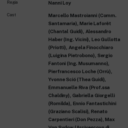
Regia
Nanni Loy
Cast
Marcello Mastroianni (Comm.
Santamaria), Marie Laforêt
(Chantal Guidi), Alessandro
Haber (Ing. Vicini), Leo Gullotta
(Priotti), Angela Finocchiaro
(Luigina Pietrobono), Sergio
Fantoni (Ing. Musumanno),
Pierfrancesco Loche (Orrù),
Yvonne Sció (Thea Guidi),
Emmanuelle Riva (Prof.ssa
Chaldiny), Gabriella Giorgelli
(Romilda), Ennio Fantastichini
(Graziano Scalisi), Renato
Carpentieri (Don Pezza), Max
Von Sydow (Arcivescovo di