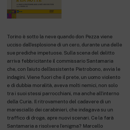
New 24 ore su 24: attualità, ultime notizie
e aggiornamenti.
Rai TgR
Le redazioni regionali di RaiNews.
Torino è sotto la neve quando don Pezza viene
ucciso dall’esplosione di un cero, durante una delle
sue prediche impetuose. Sulla scena del delitto
Rai Cultura
arriva febbricitante il commissario Santamaria
Approfondimenti culturali su Arte,
che, con l’aiuto dell’assistente Pietrobono, avvia le
Letteratura, Storia e molto altro.
indagini. Viene fuori che il prete, un uomo violento
Rai Scuola
Per le scuole secondarie di I e II grado,
e di dubbia moralità, aveva molti nemici, non solo
l’Università, i Docenti e l’istruzione degli
tra i suoi stessi parrocchiani, ma anche all’interno
adulti.
della Curia. Il ritrovamento del cadavere di un
maresciallo dei carabinieri, che indagava su un
traffico di droga, apre nuovi scenari. Ce la farà
Santamaria a risolvere l’enigma? Marcello