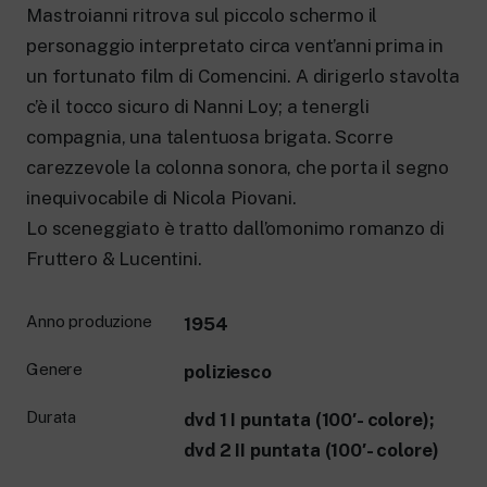
Mastroianni ritrova sul piccolo schermo il
personaggio interpretato circa vent’anni prima in
un fortunato film di Comencini. A dirigerlo stavolta
c’è il tocco sicuro di Nanni Loy; a tenergli
compagnia, una talentuosa brigata. Scorre
carezzevole la colonna sonora, che porta il segno
inequivocabile di Nicola Piovani.
Lo sceneggiato è tratto dall’omonimo romanzo di
Fruttero & Lucentini.
Anno produzione
1954
Genere
poliziesco
Durata
dvd 1 I puntata (100′- colore);
dvd 2 II puntata (100′- colore)